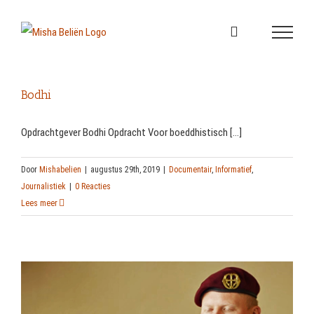
Skip
to
content
Bodhi
Opdrachtgever Bodhi Opdracht Voor boeddhistisch [...]
Door
Mishabelien
|
augustus 29th, 2019
|
Documentair
,
Informatief
,
Journalistiek
|
0 Reacties
Lees meer