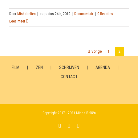
Door
Mishabelien
|
augustus 24th, 2019
|
Documentair
|
0 Reacties
Lees meer
Vorige
1
2
FILM
ZEN
SCHRIJVEN
AGENDA
CONTACT
Copyright 2017 - 2021 Misha Beliën
LinkedIn
YouTube
Facebook